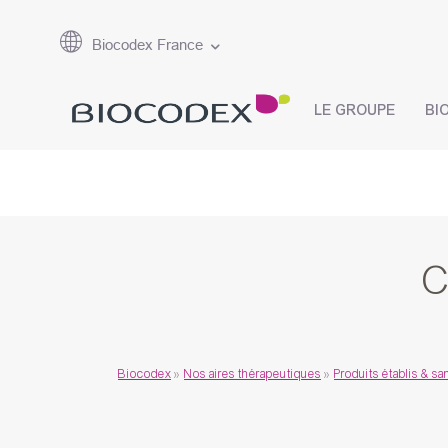
Biocodex France
LE GROUPE
BI
C
Biocodex
»
Nos aires thérapeutiques
»
Produits établis & sa