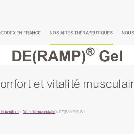
OCODEX EN FRANCE
NOS AIRES THÉRAPEUTIQUES
NOUS
®
DE(RAMP)
Gel
onfort et vitalité musculai
nté familiale
»
Détente musculaire​
»
DE(RAMP)® Gel