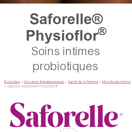
Saforelle®
®
Physioflor
Soins intimes
probiotiques
Biocodex
»
Nos aires thérapeutiques
»
Santé de la femme
»
Microbiote intime
»
Gamme Saforelle® Physioflor®