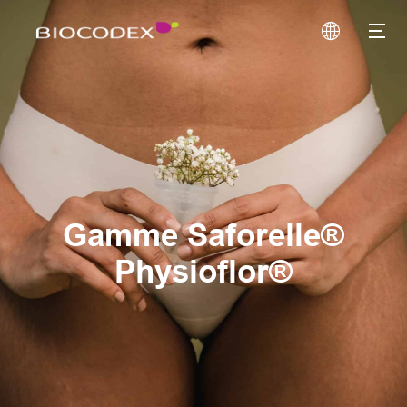
Gamme Saforelle®
Physioflor®